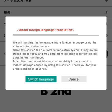
アイテム説明 / 素材
概要
サイズ
<About foreign language translation>
注意事項
We will translate the homepage into a foreign language using the
automatic translation service.
Since this service is an automatic translation system, it may not be
シェアする
translated correctly and may differ from the original content of the
page before translation.
In addition, we do not take any responsibility for any direct or
indirect damage caused by using this service. Thank you for your
understanding in advance.
Switch language
Cancel