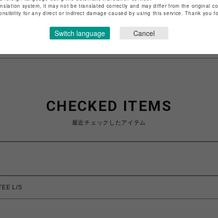
anslation system, it may not be translated correctly and may differ from the original c
特定商取引法など法令に基づく表記は
こちら
onsibility for any direct or indirect damage caused by using this service. Thank you 
ショップお問い合わせは
こちら
Switch language
Cancel
CHECKED ITEMS
最近チェックしたアイテム
EE L/S