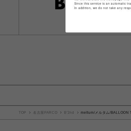
Since this service is an automatic tr
In addition, we do not take any resp
TOP
名古屋PARCO
B'2nd
meltum/メルタム/BALLOON T