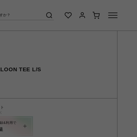
LOON TEE L/S
ント
く
録&利用で
呈