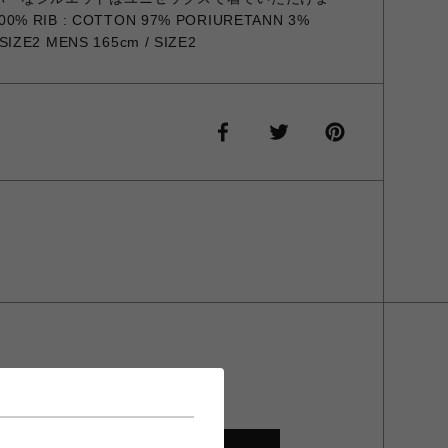
0% RIB : COTTON 97% PORIURETANN 3%
IZE2 MENS 165cm / SIZE2