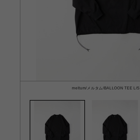
meltum/メルタム/BALLOON TEE L/S