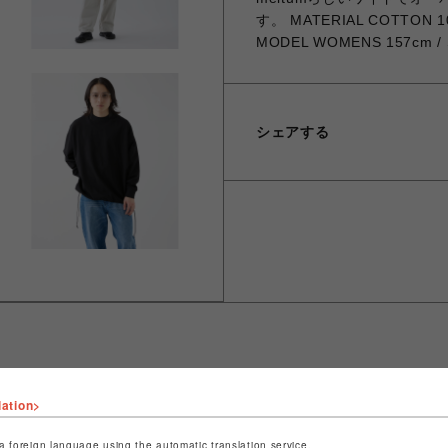
す。 MATERIAL COTTON 10
MODEL WOMENS 157cm / S
シェアする
lation>
ショップ名
B'2nd
店舗名
名古屋PARCO
a foreign language using the automatic translation service.