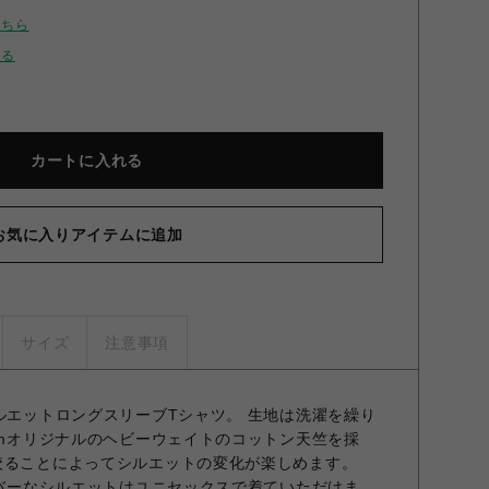
こちら
せる
カートに入れる
お気に入りアイテムに追加
サイズ
注意事項
シルエットロングスリーブTシャツ。 生地は洗濯を繰り
tumオリジナルのヘビーウェイトのコットン天竺を採
絞ることによってシルエットの変化が楽しめます。
オーバーなシルエットはユニセックスで着ていただけま