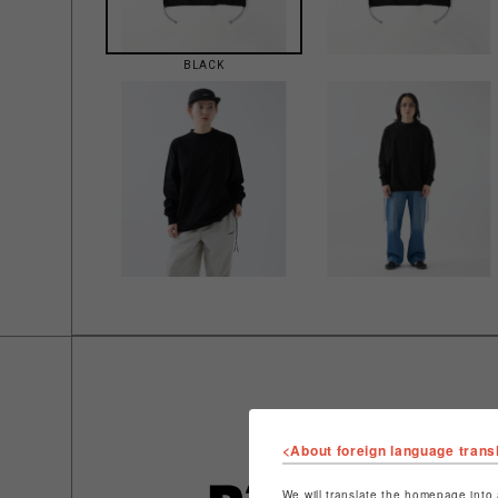
BLACK
<About foreign language trans
We will translate the homepage into 