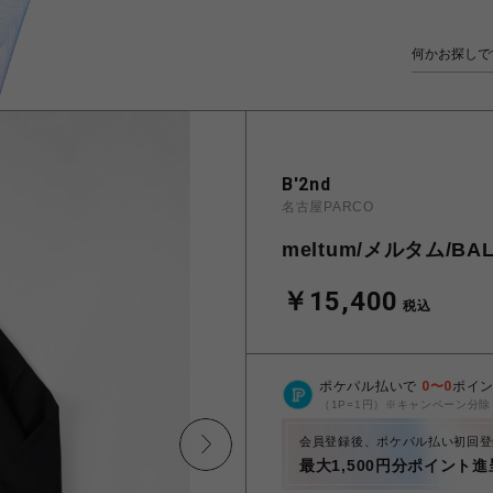
B'2nd
名古屋PARCO
meltum/メルタム/BAL
￥15,400
税込
ポケパル払いで
0
〜
0
ポイ
（1P=1円）※キャンペーン分除
会員登録後、ポケパル払い初回登
最大1,500円分ポイント進