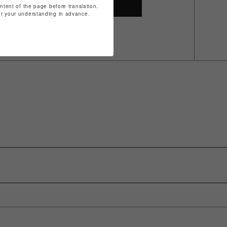
SHOP TOP
ontent of the page before translation.
for your understanding in advance.