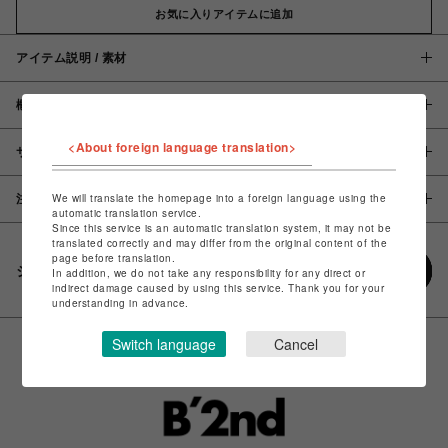
お気に入りアイテムに追加
アイテム説明 / 素材
概要
<About foreign language translation>
サイズ
We will translate the homepage into a foreign language using the
注意事項
automatic translation service.
Since this service is an automatic translation system, it may not be
translated correctly and may differ from the original content of the
page before translation.
シェアする
In addition, we do not take any responsibility for any direct or
indirect damage caused by using this service. Thank you for your
understanding in advance.
Switch language
Cancel