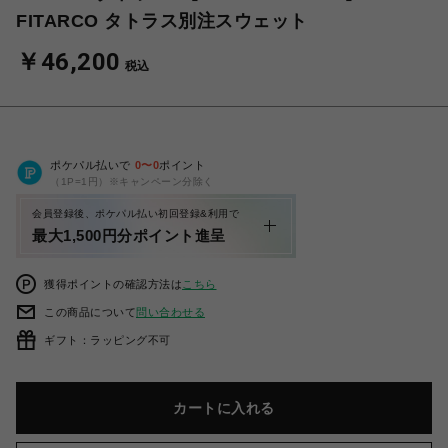
FITARCO タトラス別注スウェット
￥46,200
税込
ポケパル払いで
0
〜
0
ポイント
（1P=1円）※キャンペーン分除く
会員登録後、ポケパル払い初回登録&利用で
最大1,500円分ポイント進呈
獲得ポイントの確認方法は
こちら
この商品について
問い合わせる
ギフト：ラッピング不可
カートに入れる