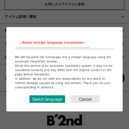
お気に入りアイテムに追加
アイテム説明 / 素材
概要
<About foreign language translation>
サイズ
We will translate the homepage into a foreign language using the
注意事項
automatic translation service.
Since this service is an automatic translation system, it may not be
translated correctly and may differ from the original content of the
page before translation.
シェアする
In addition, we do not take any responsibility for any direct or
indirect damage caused by using this service. Thank you for your
understanding in advance.
Switch language
Cancel