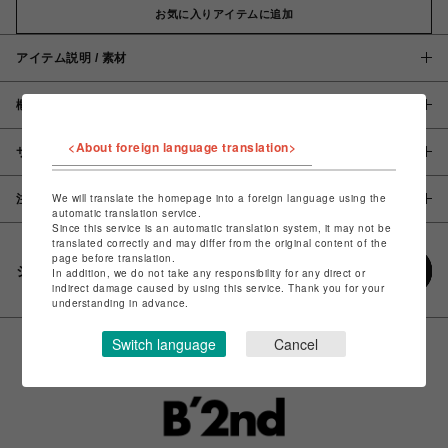
お気に入りアイテムに追加
アイテム説明 / 素材
概要
<About foreign language translation>
サイズ
We will translate the homepage into a foreign language using the
注意事項
automatic translation service.
Since this service is an automatic translation system, it may not be
translated correctly and may differ from the original content of the
page before translation.
シェアする
In addition, we do not take any responsibility for any direct or
indirect damage caused by using this service. Thank you for your
understanding in advance.
Switch language
Cancel