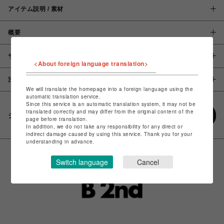
アイテム説明 / 素材
概要
サイズ
<About foreign language translation>
注意事項
We will translate the homepage into a foreign language using the
automatic translation service.
Since this service is an automatic translation system, it may not be
translated correctly and may differ from the original content of the
シェアする
page before translation.
In addition, we do not take any responsibility for any direct or
indirect damage caused by using this service. Thank you for your
understanding in advance.
Switch language
Cancel