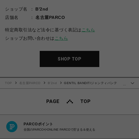
ショップ名
B'2nd
店舗名
名古屋PARCO
特定商取引法など法令に基づく表記は
こちら
ショップお問い合わせは
こちら
SHOP TOP
TOP
名古屋PARCO
B'2nd
GENTIL BANDIT/ジャンティバンテ
…
ィ/GENTIL BANDIT x B'2nd /別注SHARK TOTE MM
PARCOポイント
全国のPARCOやONLINE PARCOで貯まる＆使える