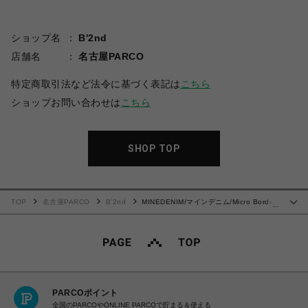
ショップ名
B'2nd
店舗名
名古屋PARCO
特定商取引法など法令に基づく表記は
こちら
ショップお問い合わせは
こちら
SHOP TOP
TOP
名古屋PARCO
B'2nd
MINEDENIM/マインデニム/Micro Border
…
Loose Crewneck T-SH
PARCOポイント
全国のPARCOやONLINE PARCOで貯まる＆使える