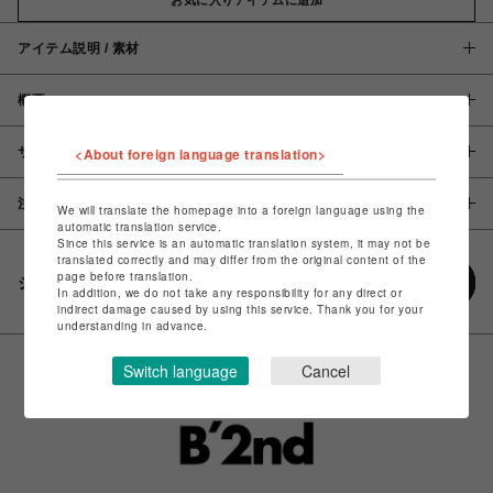
アイテム説明 / 素材
概要
サイズ
<About foreign language translation>
注意事項
We will translate the homepage into a foreign language using the
automatic translation service.
Since this service is an automatic translation system, it may not be
translated correctly and may differ from the original content of the
page before translation.
シェアする
In addition, we do not take any responsibility for any direct or
indirect damage caused by using this service. Thank you for your
understanding in advance.
Switch language
Cancel