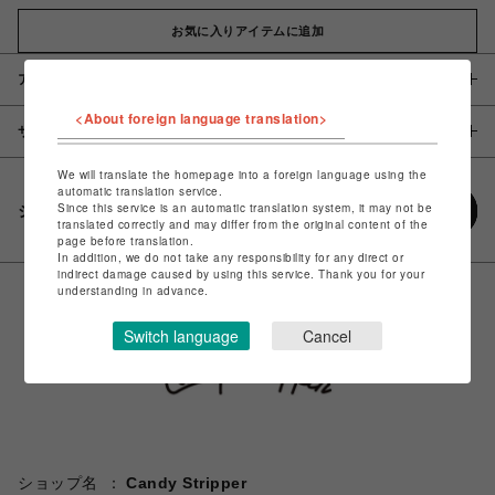
お気に入りアイテムに追加
アイテム説明 / 素材
<About foreign language translation>
サイズ
We will translate the homepage into a foreign language using the
automatic translation service.
Since this service is an automatic translation system, it may not be
シェアする
translated correctly and may differ from the original content of the
page before translation.
In addition, we do not take any responsibility for any direct or
indirect damage caused by using this service. Thank you for your
understanding in advance.
Switch language
Cancel
ショップ名
Candy Stripper