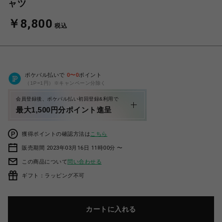
ャツ
￥8,800
税込
ポケパル払いで
0
〜
0
ポイント
（1P=1円）※キャンペーン分除く
会員登録後、ポケパル払い初回登録&利用で
最大1,500円分ポイント進呈
獲得ポイントの確認方法は
こちら
販売期間 2023年03月16日 11時00分 〜
この商品について
問い合わせる
ギフト：ラッピング不可
カートに入れる