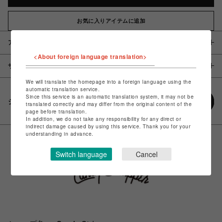
お気に入りアイテムに追加
アイテム説明 / 素材
<About foreign language translation>
サイズ
We will translate the homepage into a foreign language using the
automatic translation service.
Since this service is an automatic translation system, it may not be
シェアする
translated correctly and may differ from the original content of the
page before translation.
In addition, we do not take any responsibility for any direct or
indirect damage caused by using this service. Thank you for your
understanding in advance.
Switch language
Cancel