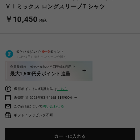
ＶＩミックス ロングスリーブＴシャツ
￥10,450
税込
ポケパル払いで
0
〜
0
ポイント
（1P=1円）※キャンペーン分除く
会員登録後、ポケパル払い初回登録&利用で
最大1,500円分ポイント進呈
獲得ポイントの確認方法は
こちら
販売期間 2023年03月16日 11時00分 〜
この商品について
問い合わせる
ギフト：ラッピング不可
カートに入れる