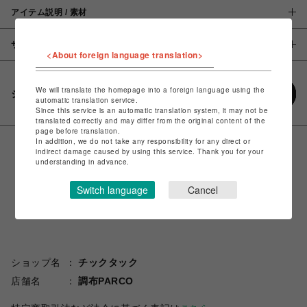
アイテム説明 / 素材
サイズ
<About foreign language translation>
We will translate the homepage into a foreign language using the
シェアする
automatic translation service.
Since this service is an automatic translation system, it may not be
translated correctly and may differ from the original content of the
page before translation.
In addition, we do not take any responsibility for any direct or
indirect damage caused by using this service. Thank you for your
understanding in advance.
Switch language
Cancel
ショップ名
チックタック
店舗名
調布PARCO