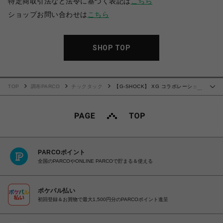
特定商取引法など法令に基づく表記は
こちら
ショップお問い合わせは
こちら
SHOP TOP
TOP
調布PARCO
チックタック
【G-SHOCK】 XG コラボレーション
…
モデル GM-S5600XG-1JR クォーツ レディース
PARCOポイント
全国のPARCOやONLINE PARCOで貯まる＆使える
ポケパル払い
初回登録＆お買物で最大1,500円分のPARCOポイント進呈