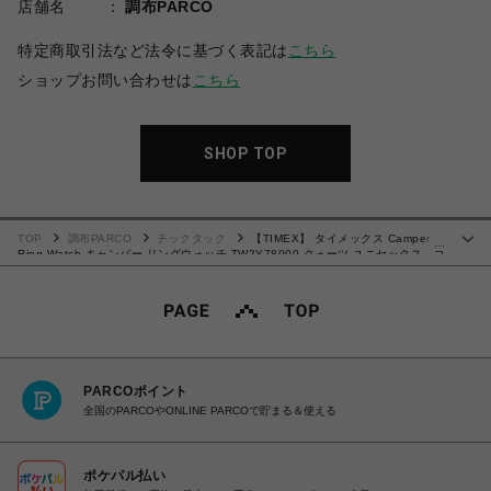
店舗名
調布PARCO
特定商取引法など法令に基づく表記は
こちら
ショップお問い合わせは
こちら
SHOP TOP
TOP
調布PARCO
チックタック
【TIMEX】 タイメックス Camper
…
Ring Watch キャンパー リングウォッチ TW2Y78000 クォーツ ユニセックス ゴ
ールド
PARCOポイント
全国のPARCOやONLINE PARCOで貯まる＆使える
ポケパル払い