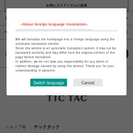
お気に入りアイテムに追加
アイテム説明 / 素材
<About foreign language translation>
サイズ
We will translate the homepage into a foreign language using the
automatic translation service.
Since this service is an automatic translation system, it may not be
translated correctly and may differ from the original content of the
シェアする
page before translation.
In addition, we do not take any responsibility for any direct or
indirect damage caused by using this service. Thank you for your
understanding in advance.
Switch language
Cancel
ショップ名
チックタック