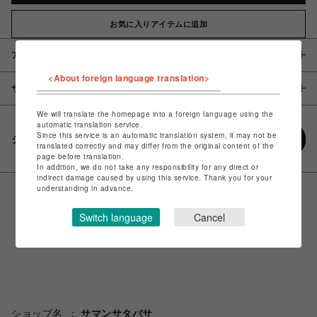
お気に入りアイテムに追加
アイテム説明 / 素材
<About foreign language translation>
サイズ
We will translate the homepage into a foreign language using the
automatic translation service.
Since this service is an automatic translation system, it may not be
シェアする
translated correctly and may differ from the original content of the
page before translation.
In addition, we do not take any responsibility for any direct or
indirect damage caused by using this service. Thank you for your
understanding in advance.
Switch language
Cancel
ショップ名
サマンサタバサ