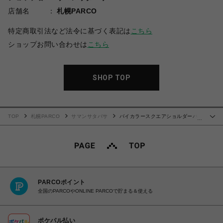
店舗名
札幌PARCO
特定商取引法など法令に基づく表記は
こちら
ショップお問い合わせは
こちら
SHOP TOP
TOP
札幌PARCO
サマンサタバサ
バイカラースクエアショルダーバッ
…
グ
PARCOポイント
全国のPARCOやONLINE PARCOで貯まる＆使える
ポケパル払い