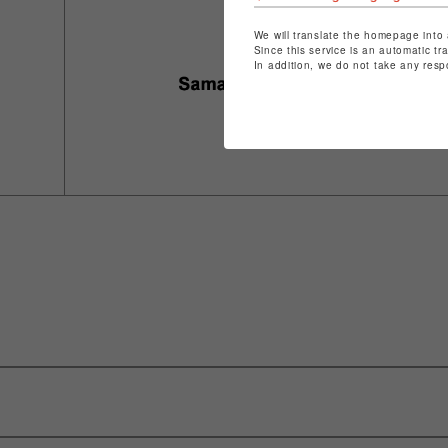
We will translate the homepage into 
Since this service is an automatic tr
In addition, we do not take any resp