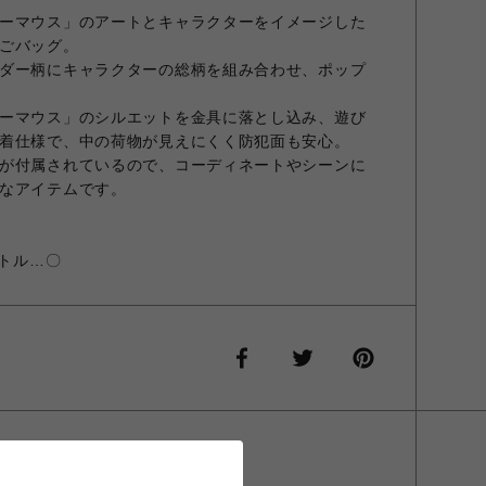
ーマウス」のアートとキャラクターをイメージした
ごバッグ。
ダー柄にキャラクターの総柄を組み合わせ、ポップ
ーマウス」のシルエットを金具に落とし込み、遊び
着仕様で、中の荷物が見えにくく防犯面も安心。
が付属されているので、コーディネートやシーンに
なアイテムです。
ボトル…〇