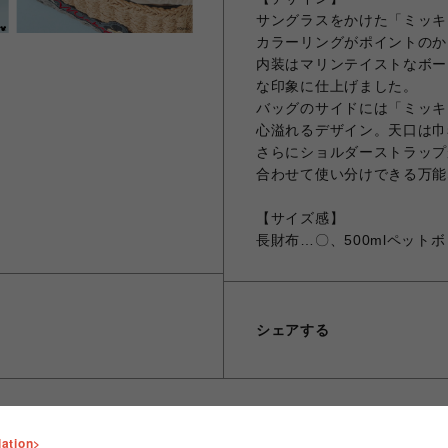
サングラスをかけた「ミッキ
カラーリングがポイントのか
内装はマリンテイストなボー
な印象に仕上げました。
バッグのサイドには「ミッキ
心溢れるデザイン。天口は巾
さらにショルダーストラップ
合わせて使い分けできる万能
【サイズ感】
長財布…〇、500mlペット
シェアする
lation>