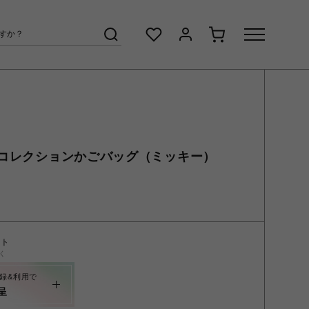
コレクションかごバッグ（ミッキー）
ント
く
録&利用で
呈