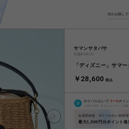
サマンサタバサ
札幌PARCO
「ディズニー」サマー
￥28,600
税込
ポケパル払いで
0
〜
0
ポイ
（1P=1円）※キャンペーン分除
会員登録後、ポケパル払い初回登
最大1,500円分ポイント進