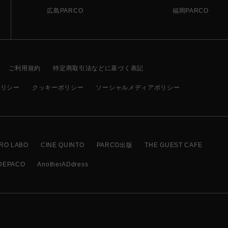
広島PARCO
福岡PARCO
ご利用規約
特定商取引法などに基づく表記
ポリシー
クッキーポリシー
ソーシャルメディアポリシー
RO LABO
CINE QUINTO
PARCO出版
THE GUEST CAFE
DEPACO
AnotherADdress