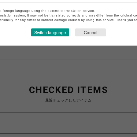
a foreign language using the automatic translation service.
ショップ名
サマンサタバサ
anslation system, it may not be translated correctly and may differ from the original c
店舗名
札幌PARCO
onsibility for any direct or indirect damage caused by using this service. Thank you 
特定商取引法など法令に基づく表記は
こちら
Switch language
Cancel
ショップお問い合わせは
こちら
CHECKED ITEMS
最近チェックしたアイテム