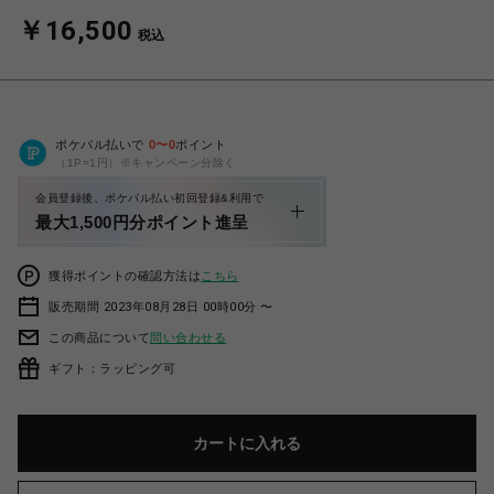
￥16,500
税込
ポケパル払いで
0
〜
0
ポイント
（1P=1円）※キャンペーン分除く
会員登録後、ポケパル払い初回登録&利用で
最大1,500円分ポイント進呈
獲得ポイントの確認方法は
こちら
販売期間 2023年08月28日 00時00分 〜
この商品について
問い合わせる
ギフト：ラッピング可
カートに入れる