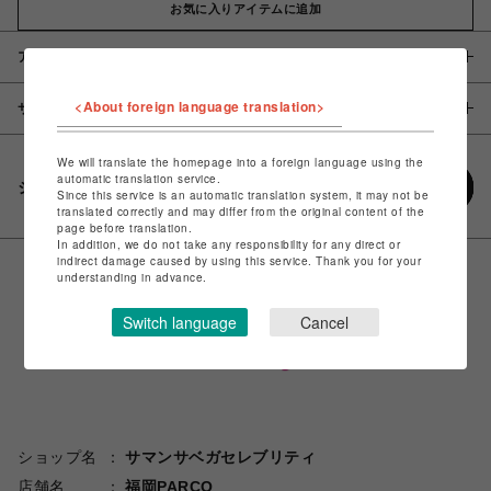
お気に入りアイテムに追加
アイテム説明 / 素材
<About foreign language translation>
サイズ
We will translate the homepage into a foreign language using the
automatic translation service.
シェアする
Since this service is an automatic translation system, it may not be
translated correctly and may differ from the original content of the
page before translation.
In addition, we do not take any responsibility for any direct or
indirect damage caused by using this service. Thank you for your
understanding in advance.
Switch language
Cancel
ショップ名
サマンサベガセレブリティ
店舗名
福岡PARCO