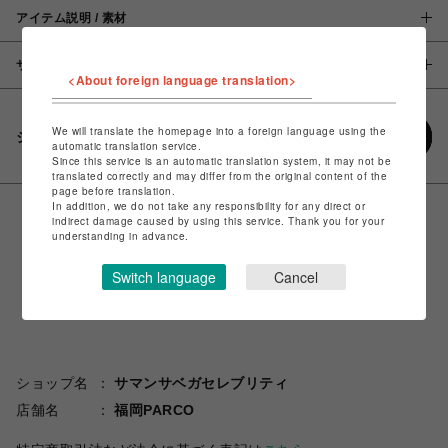
アイテム説明 / 素材
サイズ
<About foreign language translation>
We will translate the homepage into a foreign language using the
シェアする
automatic translation service.
Since this service is an automatic translation system, it may not be
translated correctly and may differ from the original content of the
page before translation.
In addition, we do not take any responsibility for any direct or
indirect damage caused by using this service. Thank you for your
understanding in advance.
Switch language
Cancel
ショップ名
サマンサベガセレブリティ
店舗名
福岡PARCO