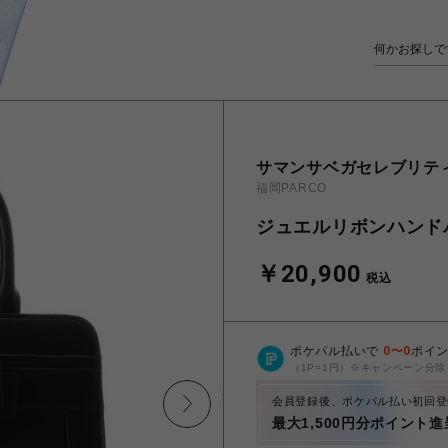
サマンサベガセレブリテ
福岡PARCO
ジュエルリボンハンド
￥20,900
税込
ポケパル払いで
0
〜
0
ポイ
（1P=1円）※キャンペーン分除
会員登録後、ポケパル払い初回登
最大1,500円分ポイント進