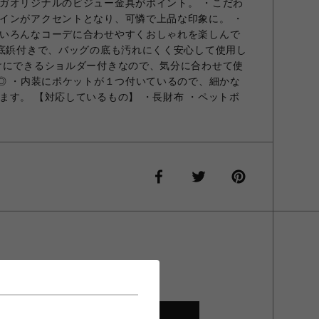
ガオリジナルのビジュー金具がポイント。 ・こだわ
インがアクセントとなり、可憐で上品な印象に。 ・
いろんなコーデに合わせやすくおしゃれを楽しんで
・底鋲付きで、バッグの底も汚れにくく安心して使用し
けにできるショルダー付きなので、気分に合わせて使
Y◎ ・内装にポケットが１つ付いているので、細かな
ます。 【対応しているもの】 ・長財布 ・ペットボ