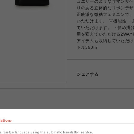
ュエリーのようなサマンサベ
りのある立体的なリボンデザ
正統派な微糖フェミニンで、
いただけます。 ▽機能性 
ていただけます。 ・斜め掛
用を変えていただける2WA
アイテムも収納していただけ
トル350m
シェアする
lation>
ショップ名
サマンサベガセレブリティ
店舗名
福岡PARCO
a foreign language using the automatic translation service.