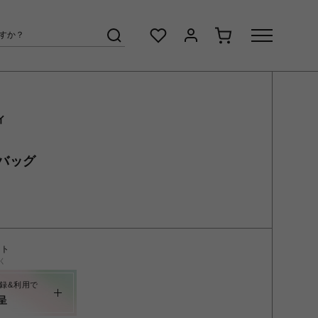
ィ
バッグ
ント
く
録&利用で
呈