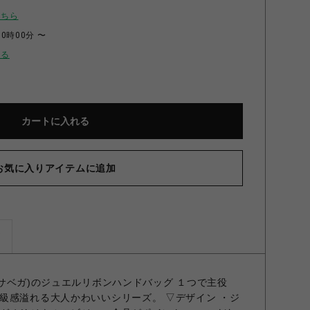
こちら
00時00分 〜
せる
カートに入れる
お気に入りアイテムに追加
ズ
マンサベガ)のジュエルリボンハンドバッグ １つで主役
級感溢れる大人かわいいシリーズ。 ▽デザイン ・ジ