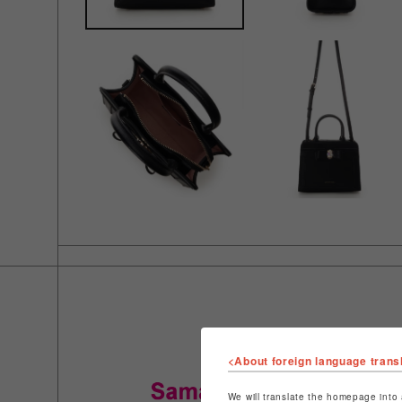
<About foreign language trans
We will translate the homepage into 