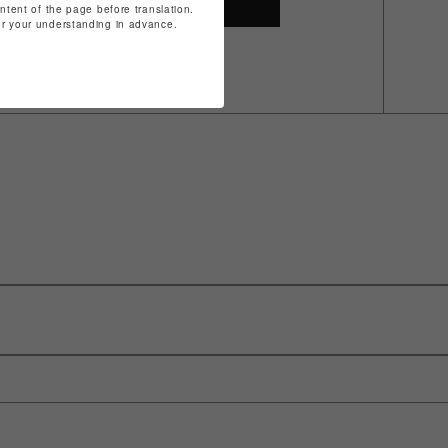
SHOP TOP
ontent of the page before translation.
for your understanding in advance.