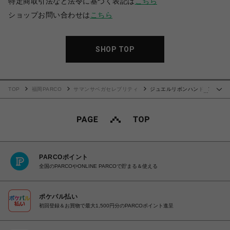
特定商取引法など法令に基づく表記は
こちら
ショップお問い合わせは
こちら
SHOP TOP
TOP
福岡PARCO
サマンサベガセレブリティ
ジュエルリボンハンドバ
…
ッグ
PARCOポイント
全国のPARCOやONLINE PARCOで貯まる＆使える
ポケパル払い
初回登録＆お買物で最大1,500円分のPARCOポイント進呈