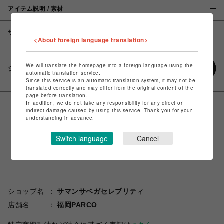
アイテム説明 / 素材
サイズ
<About foreign language translation>
We will translate the homepage into a foreign language using the
シェアする
automatic translation service.
Since this service is an automatic translation system, it may not be
translated correctly and may differ from the original content of the
page before translation.
In addition, we do not take any responsibility for any direct or
indirect damage caused by using this service. Thank you for your
understanding in advance.
Switch language
Cancel
ショップ名
サマンサベガセレブリティ
店舗名
福岡PARCO