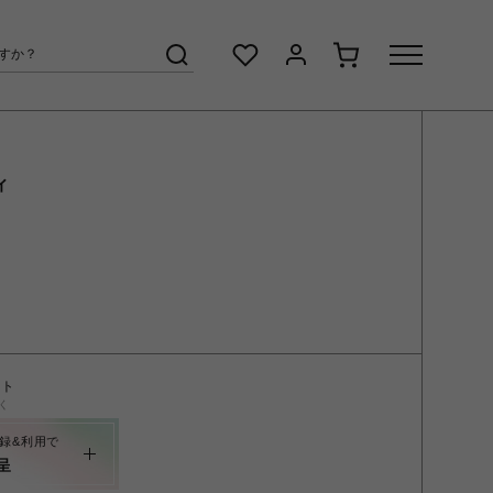
ィ
ント
く
録&利用で
呈