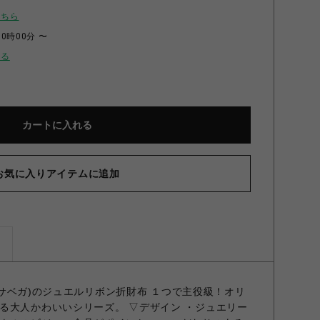
こちら
00時00分 〜
せる
カートに入れる
お気に入りアイテムに追加
ズ
マンサベガ)のジュエルリボン折財布 １つで主役級！オリ
る大人かわいいシリーズ。 ▽デザイン ・ジュエリー