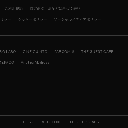
ご利用規約
特定商取引法などに基づく表記
ポリシー
クッキーポリシー
ソーシャルメディアポリシー
RO LABO
CINE QUINTO
PARCO出版
THE GUEST CAFE
DEPACO
AnotherADdress
COPYRIGHT © PARCO CO.,LTD. ALL RIGHTS RESERVED.