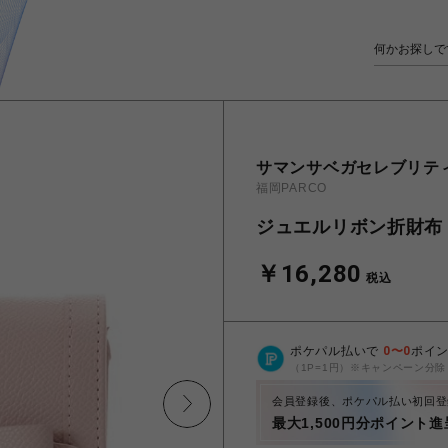
サマンサベガセレブリテ
福岡PARCO
ジュエルリボン折財布
￥16,280
税込
ポケパル払いで
0
〜
0
ポイ
（1P=1円）※キャンペーン分除
会員登録後、ポケパル払い初回登
最大1,500円分ポイント進