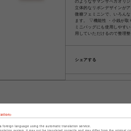
のようなサマンサベガオリジ
立体的なリボンデザインがア
微糖フェミニンで、いろんな
ます。 ▽機能性 ・小銭が
ミニバッグにも使用しやすい
用していただけるので整理整
シェアする
ショップ名
サマンサベガセレブリティ
lation>
店舗名
福岡PARCO
a foreign language using the automatic translation service.
anslation system, it may not be translated correctly and may differ from the original c
特定商取引法など法令に基づく表記は
こちら