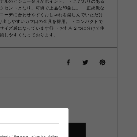
ナルのビジュー金具がポイント。 ・こだわりのある
クセントとなり、可憐で上品な印象に。 ・正統派な
コーデに合わせやすくおしゃれを楽しんでいただけ
取り出しやすいガマ口の金具を採用。 ・コンパクトで
サイズ感になっています◎ ・お札も２つに分けて使
頓しやすくなっております。
SHOP TOP
ontent of the page before translation.