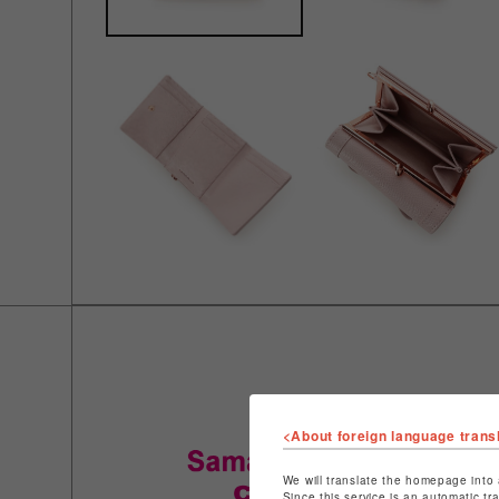
<About foreign language trans
We will translate the homepage into 
Since this service is an automatic tr