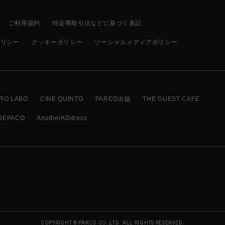
ご利用規約
特定商取引法などに基づく表記
ポリシー
クッキーポリシー
ソーシャルメディアポリシー
RO LABO
CINE QUINTO
PARCO出版
THE GUEST CAFE
DEPACO
AnotherADdress
COPYRIGHT © PARCO CO.,LTD. ALL RIGHTS RESERVED.