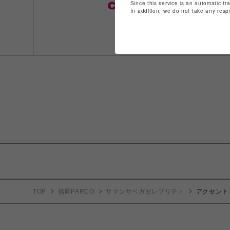
Since this service is an automatic tr
In addition, we do not take any resp
TOP
福岡PARCO
サマンサベガセレブリティ
アクセント