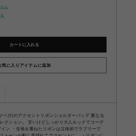
こちら
せる
カートに入れる
お気に入りアイテムに追加
ズ
マンサベガ)のアクセントリボンショルダーバッグ 重なる
レクション。 甘いけどしっかり大人ルックでコーデ
ザイン ・生地を重ねたリボンは立体的でラブリーで
ストーンが動く度揺れてアクセントに。 ・リボンに