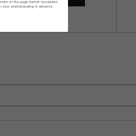
ontent of the page before translation.
for your understanding in advance.