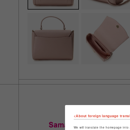
<About foreign language trans
We will translate the homepage into 