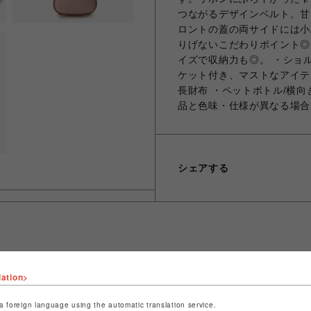
つながるデザインベルト。甘
ロントの蓋の両サイドには小
りげないこだわりポイント◎
イズで収納力も◎。 ・ショ
ケット付き、マストなアイテ
長財布 ・ペットボトル/横向
品と色味・仕様が異なる場合
シェアする
ショップ名
サマンサベガセレブリティ
lation>
店舗名
福岡PARCO
a foreign language using the automatic translation service.