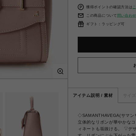
獲得ポイントの確認方法は
この商品について
問い合わ
ギフト：ラッピング可
アイテム説明 / 素材
サイ
◇SAMANTHAVEGA(サ
立体的なリボンが華やかなコ
ィネートも垢抜ける。 ▽デ
す。リボンにぶら下がった雫