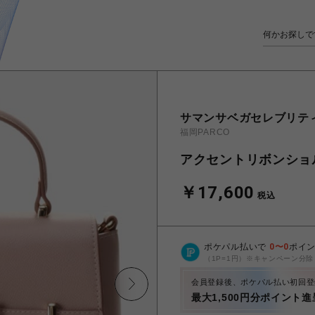
サマンサベガセレブリテ
福岡PARCO
アクセントリボンショ
￥17,600
税込
ポケパル払いで
0
〜
0
ポイ
（1P=1円）※キャンペーン分除
会員登録後、ポケパル払い初回登
最大1,500円分ポイント進