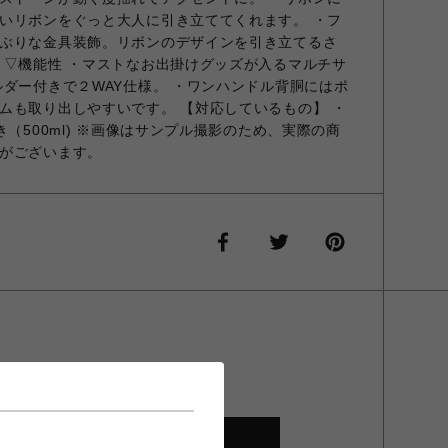
いリボンをぐっと大人に引き立ててくれます。 ・フ
ぶりな金具装飾。リボンのデザインを引き立てるさ
 ▽機能性 ・マストなお出掛けグッズが入るマルチサ
ルダー付きで２WAY仕様。 ・ワンハンドル背胴にはポ
ムも取り出しやすいです。 【対応しているもの】 ・
き（500ml) ※画像はサンプル撮影のため、実際の商
がございます。
SHOP TOP