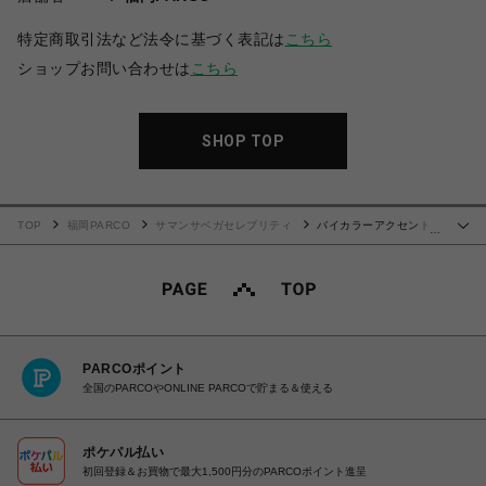
特定商取引法など法令に基づく表記は
こちら
ショップお問い合わせは
こちら
SHOP TOP
TOP
福岡PARCO
サマンサベガセレブリティ
バイカラーアクセントリ
…
ボンショルダーバッグ
PARCOポイント
全国のPARCOやONLINE PARCOで貯まる＆使える
ポケパル払い
初回登録＆お買物で最大1,500円分のPARCOポイント進呈