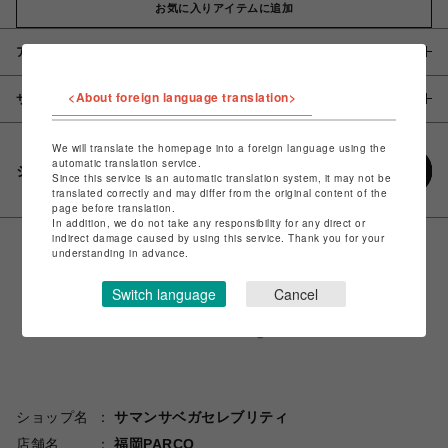
お気に入りアイテムに追加
アイテム説明 / 素材
<About foreign language translation>
サイズ
We will translate the homepage into a foreign language using the
automatic translation service.
シェアする
Since this service is an automatic translation system, it may not be
translated correctly and may differ from the original content of the
page before translation.
In addition, we do not take any responsibility for any direct or
indirect damage caused by using this service. Thank you for your
understanding in advance.
Switch language
Cancel
ショップ名
サマンサベガセレブリティ
店舗名
福岡PARCO