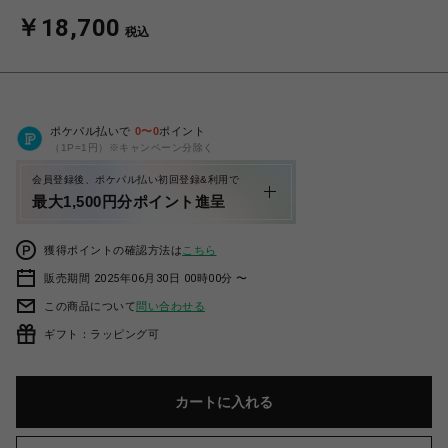
￥18,700
税込
ポケパル払いで
0
〜
0
ポイント
（1P=1円）※キャンペーン分除く
会員登録後、ポケパル払い初回登録&利用で
最大1,500円分ポイント進呈
獲得ポイントの確認方法は
こちら
販売期間 2025年06月30日 00時00分 〜
この商品について
問い合わせる
ギフト：ラッピング可
カートに入れる