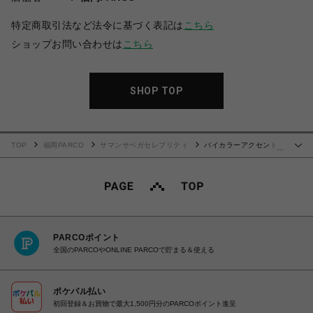
特定商取引法など法令に基づく表記は
こちら
ショップお問い合わせは
こちら
SHOP TOP
TOP
福岡PARCO
サマンサベガセレブリティ
バイカラーアクセントリ
…
ボンショルダーバッグ
PARCOポイント
全国のPARCOやONLINE PARCOで貯まる＆使える
ポケパル払い
初回登録＆お買物で最大1,500円分のPARCOポイント進呈