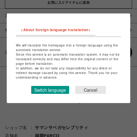
お気に入りアイテムに追加
アイテム説明 / 素材
<About foreign language translation>
サイズ
We will translate the homepage into a foreign language using the
automatic translation service.
シェアする
Since this service is an automatic translation system, it may not be
translated correctly and may differ from the original content of the
page before translation.
In addition, we do not take any responsibility for any direct or
indirect damage caused by using this service. Thank you for your
understanding in advance.
Switch language
Cancel
ショップ名
サマンサベガセレブリティ
店舗名
福岡PARCO