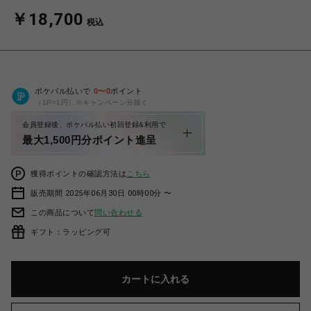
￥18,700
税込
ポケパル払いで
0
〜
0
ポイント
（1P=1円）※キャンペーン分除く
会員登録後、ポケパル払い初回登録&利用で
最大1,500円分ポイント進呈
獲得ポイントの確認方法は
こちら
販売期間 2025年06月30日 00時00分 〜
この商品について
問い合わせる
ギフト：ラッピング可
カートに入れる