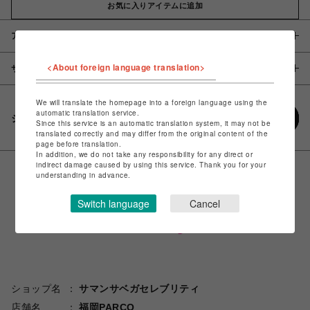
お気に入りアイテムに追加
アイテム説明 / 素材
<About foreign language translation>
サイズ
We will translate the homepage into a foreign language using the
automatic translation service.
シェアする
Since this service is an automatic translation system, it may not be
translated correctly and may differ from the original content of the
page before translation.
In addition, we do not take any responsibility for any direct or
indirect damage caused by using this service. Thank you for your
understanding in advance.
Switch language
Cancel
ショップ名
サマンサベガセレブリティ
店舗名
福岡PARCO