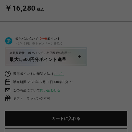
￥16,280
税込
ポケパル払いで
0
〜
0
ポイント
（1P=1円）※キャンペーン分除く
会員登録後、ポケパル払い初回登録&利用で
最大1,500円分ポイント進呈
獲得ポイントの確認方法は
こちら
販売期間 2025年07月11日 00時00分 〜
この商品について
問い合わせる
ギフト：ラッピング不可
カートに入れる