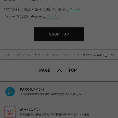
特定商取引法など法令に基づく表記は
こちら
ショップお問い合わせは
こちら
SHOP TOP
TOP
福岡PARCO
サマンサベガセレブリティ
バイカラージュエルリボ
…
ン折財布
PARCOポイント
全国のPARCOやONLINE PARCOで貯まる＆使える
ポケパル払い
初回登録＆お買物で最大1,500円分のPARCOポイント進呈