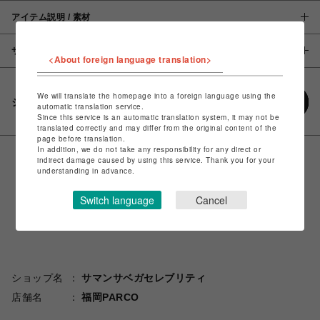
アイテム説明 / 素材
サイズ
<About foreign language translation>
We will translate the homepage into a foreign language using the
シェアする
automatic translation service.
Since this service is an automatic translation system, it may not be
translated correctly and may differ from the original content of the
page before translation.
In addition, we do not take any responsibility for any direct or
indirect damage caused by using this service. Thank you for your
understanding in advance.
Switch language
Cancel
ショップ名
サマンサベガセレブリティ
店舗名
福岡PARCO