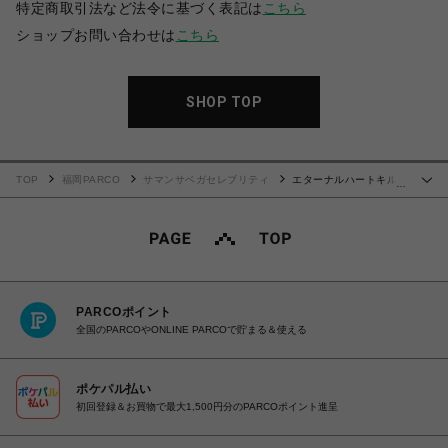
特定商取引法など法令に基づく表記は
こちら
ショップお問い合わせは
こちら
SHOP TOP
TOP
福岡PARCO
サマンサベガセレブリティ
エターナルハートキルト
…
折財布
PARCOポイント
全国のPARCOやONLINE PARCOで貯まる＆使える
ポケパル払い
初回登録＆お買物で最大1,500円分のPARCOポイント進呈