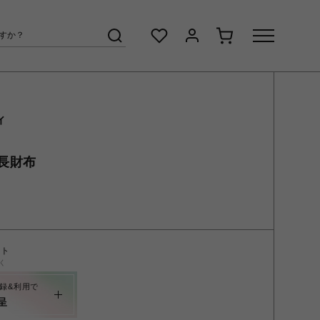
ィ
長財布
ント
く
録&利用で
呈