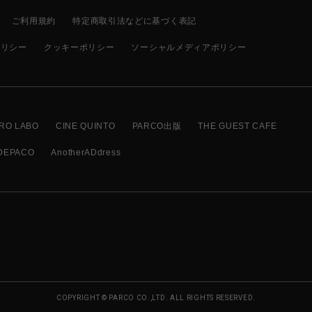
ご利用規約
特定商取引法などに基づく表記
ポリシー
クッキーポリシー
ソーシャルメディアポリシー
RO LABO
CINE QUINTO
PARCO出版
THE GUEST CAFE
DEPACO
AnotherADdress
COPYRIGHT © PARCO CO.,LTD. ALL RIGHTS RESERVED.