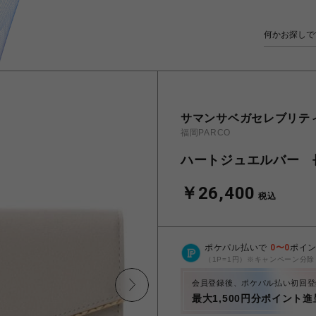
サマンサベガセレブリテ
福岡PARCO
ハートジュエルバー 
￥26,400
税込
ポケパル払いで
0
〜
0
ポイ
（1P=1円）※キャンペーン分除
会員登録後、ポケパル払い初回登
最大1,500円分ポイント進