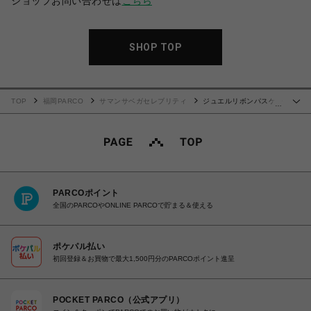
ショップお問い合わせは
こちら
SHOP TOP
TOP
福岡PARCO
サマンサベガセレブリティ
ジュエルリボンパスケー
…
ス
PARCOポイント
全国のPARCOやONLINE PARCOで貯まる＆使える
ポケパル払い
初回登録＆お買物で最大1,500円分のPARCOポイント進呈
POCKET PARCO（公式アプリ）