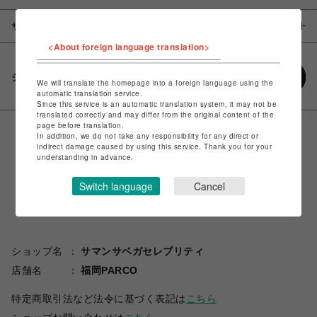
サイズ
<About foreign language translation>
シェアする
We will translate the homepage into a foreign language using the
automatic translation service.
Since this service is an automatic translation system, it may not be
translated correctly and may differ from the original content of the
page before translation.
In addition, we do not take any responsibility for any direct or
indirect damage caused by using this service. Thank you for your
understanding in advance.
Switch language
Cancel
ショップ名
サマンサベガセレブリティ
店舗名
福岡PARCO
特定商取引法など法令に基づく表記は
こちら