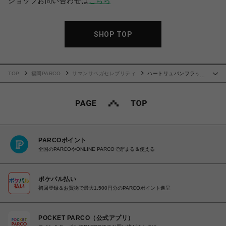
ショップお問い合わせは
こちら
SHOP TOP
TOP
福岡PARCO
サマンサベガセレブリティ
ハートリュバンフラッタ
…
ー（ミニ）
PARCOポイント
全国のPARCOやONLINE PARCOで貯まる＆使える
ポケパル払い
初回登録＆お買物で最大1,500円分のPARCOポイント進呈
POCKET PARCO（公式アプリ）