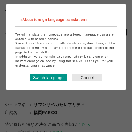
サイズ
<About foreign language translation>
シェアする
We will translate the homepage into a foreign language using the
automatic translation service.
Since this service is an automatic translation system, it may not be
translated correctly and may differ from the original content of the
page before translation.
In addition, we do not take any responsibility for any direct or
indirect damage caused by using this service. Thank you for your
understanding in advance.
Switch language
Cancel
ショップ名
サマンサベガセレブリティ
店舗名
福岡PARCO
特定商取引法など法令に基づく表記は
こちら