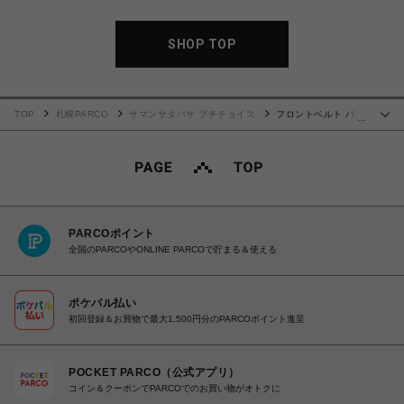
SHOP TOP
TOP
札幌PARCO
サマンサタバサ プチチョイス
フロントベルト パス
…
ケース ブラック
PARCOポイント
全国のPARCOやONLINE PARCOで貯まる＆使える
ポケパル払い
初回登録＆お買物で最大1,500円分のPARCOポイント進呈
POCKET PARCO（公式アプリ）
コイン＆クーポンでPARCOでのお買い物がオトクに