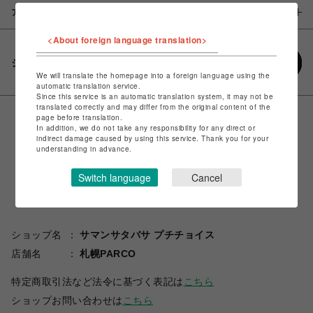
アイテム説明 / 素材
<About foreign language translation>
シェアする
We will translate the homepage into a foreign language using the
automatic translation service.
Since this service is an automatic translation system, it may not be
translated correctly and may differ from the original content of the
page before translation.
In addition, we do not take any responsibility for any direct or
indirect damage caused by using this service. Thank you for your
understanding in advance.
Switch language
Cancel
ショップ名
サマンサタバサ プチチョイス
店舗名
札幌PARCO
特定商取引法など法令に基づく表記は
こちら
ショップお問い合わせは
こちら