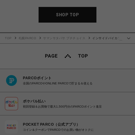
SHOP TOP
TOP
札幌PARCO
サマンサタバサ プチチョイス
インサイドバイカラ
…
ー カードケース ダルブルー
PARCOポイント
全国のPARCOやONLINE PARCOで貯まる＆使える
ポケパル払い
初回登録＆お買物で最大1,500円分のPARCOポイント進呈
POCKET PARCO（公式アプリ）
コイン＆クーポンでPARCOでのお買い物がオトクに