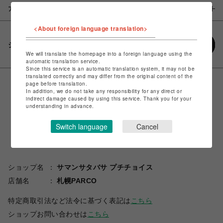
アイテム説明 / 素材
<About foreign language translation>
シェアする
We will translate the homepage into a foreign language using the
automatic translation service.
Since this service is an automatic translation system, it may not be
translated correctly and may differ from the original content of the
page before translation.
In addition, we do not take any responsibility for any direct or
indirect damage caused by using this service. Thank you for your
understanding in advance.
Switch language
Cancel
ショップ名
サマンサタバサ プチチョイス
店舗名
札幌PARCO
特定商取引法など法令に基づく表記は
こちら
ショップお問い合わせは
こちら