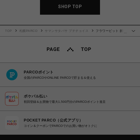
SHOP TOP
TOP
札幌PARCO
サマンサタバサ プチチョイス
フラワービット 折財
…
布 イエロー
PARCOポイント
全国のPARCOやONLINE PARCOで貯まる＆使える
ポケパル払い
初回登録＆お買物で最大1,500円分のPARCOポイント進呈
POCKET PARCO（公式アプリ）
コイン＆クーポンでPARCOでのお買い物がオトクに