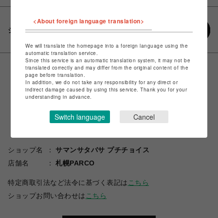
<About foreign language translation>
シェアする
We will translate the homepage into a foreign language using the
automatic translation service.
Since this service is an automatic translation system, it may not be
translated correctly and may differ from the original content of the
page before translation.
In addition, we do not take any responsibility for any direct or
indirect damage caused by using this service. Thank you for your
understanding in advance.
Switch language
Cancel
ショップ名
サマンサタバサ プチチョイス
店舗名
札幌PARCO
特定商取引法など法令に基づく表記は
こちら
ショップお問い合わせは
こちら