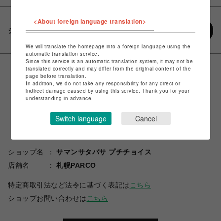
<About foreign language translation>
シェアする
We will translate the homepage into a foreign language using the
automatic translation service.
Since this service is an automatic translation system, it may not be
translated correctly and may differ from the original content of the
page before translation.
In addition, we do not take any responsibility for any direct or
indirect damage caused by using this service. Thank you for your
understanding in advance.
Switch language
Cancel
ショップ名
サマンサタバサ プチチョイス
店舗名
札幌PARCO
特定商取引法など法令に基づく表記は
こちら
ショップお問い合わせは
こちら