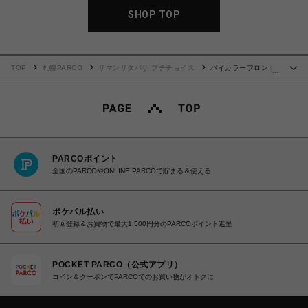
SHOP TOP
TOP
札幌PARCO
サマンサタバサ プチチョイス
バイカラーフロント
…
ベルト 長財布 ブラック
PARCOポイント
全国のPARCOやONLINE PARCOで貯まる＆使える
ポケパル払い
初回登録＆お買物で最大1,500円分のPARCOポイント進呈
POCKET PARCO（公式アプリ）
コイン＆クーポンでPARCOでのお買い物がオトクに