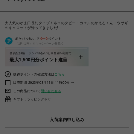
大人気のがま口長札タイプ！ネコのタビー・カエルのかえるくん・ウサギ
のキャロットが帰ってきました!
ポケパル払いで
0
〜
0
ポイント
（1P=1円）※キャンペーン分除く
会員登録後、ポケパル払い初回登録&利用で
最大1,500円分ポイント進呈
獲得ポイントの確認方法は
こちら
販売期間 2023年03月16日 11時00分 〜
この商品について
問い合わせる
ギフト：ラッピング不可
入荷案内申し込み