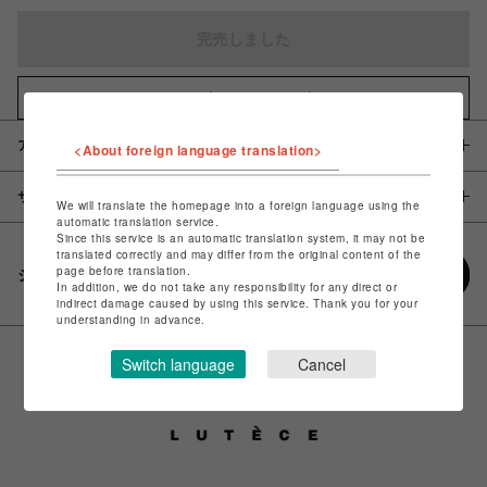
完売しました
お気に入りアイテムに追加
アイテム説明 / 素材
<About foreign language translation>
サイズ
We will translate the homepage into a foreign language using the
automatic translation service.
Since this service is an automatic translation system, it may not be
translated correctly and may differ from the original content of the
page before translation.
シェアする
In addition, we do not take any responsibility for any direct or
indirect damage caused by using this service. Thank you for your
understanding in advance.
Switch language
Cancel