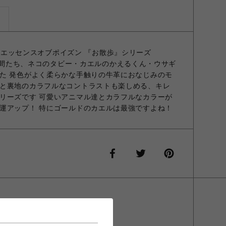
ズ
ON】 エッセンスオブポイズン 『お散歩』シリーズ
ONの仲間たち、ネコのタビー・カエルのかえるくん・ウサギ
た 発色がよく柔らかな手触りの牛革におなじみのモ
と裏地のカラフルなコントラストも楽しめる、キレ
リーズです 可愛いアニマル達とカラフルなカラーが
運アップ！ 特にゴールドのカエルは最強ですよね！