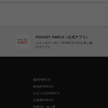
POCKET PARCO（公式アプリ）
コイン＆クーポンでPARCOでのお買い物
がオトクに
浦和PARCO
錦糸町PARCO
ひばりが丘PARCO
心斎橋PARCO
PARCO_ya上野