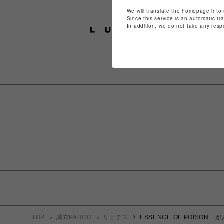
We will translate the homepage into 
Since this service is an automatic tr
In addition, we do not take any resp
TOP
調布PARCO
リュテス
ESSENCE OF POISO