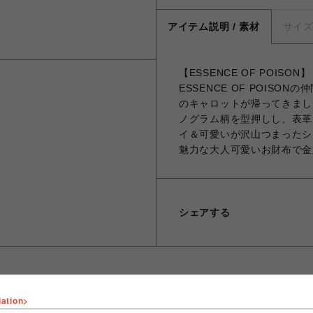
アイテム説明 / 素材
サイ
【ESSENCE OF POIS
ESSENCE OF POIS
のキャロットが帰ってきまし
ノグラム柄を型押しし、表革
イ＆可愛いが沢山つまったシ
魅力な大人可愛いお財布で金
シェアする
lation>