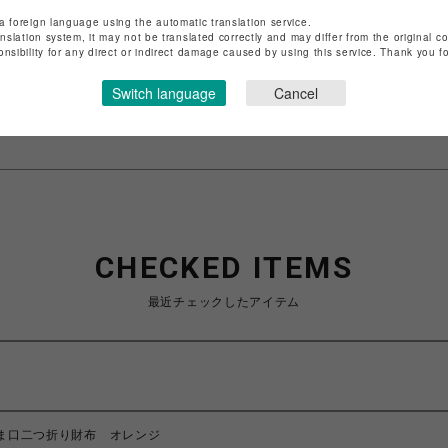
ショップ名
リュテス
a foreign language using the automatic translation service.
店舗名
調布PARCO
anslation system, it may not be translated correctly and may differ from the original c
onsibility for any direct or indirect damage caused by using this service. Thank you 
特定商取引法など法令に基づく表記は
こちら
Switch language
Cancel
ショップお問い合わせは
こちら
CHECKED ITEMS
最近チェックしたアイテム
N がま口二つ折り財布 オレンジ