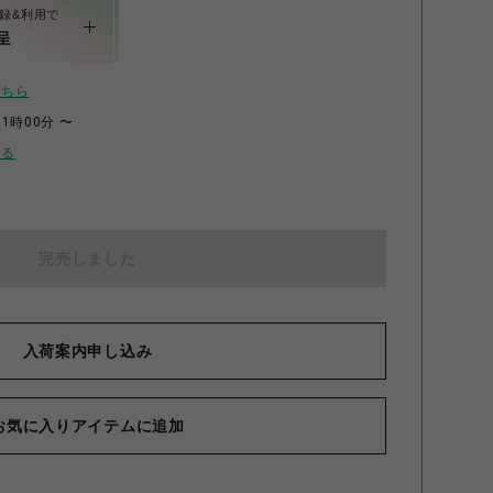
録&利用で
呈
こちら
11時00分 〜
せる
完売しました
入荷案内申し込み
お気に入りアイテムに追加