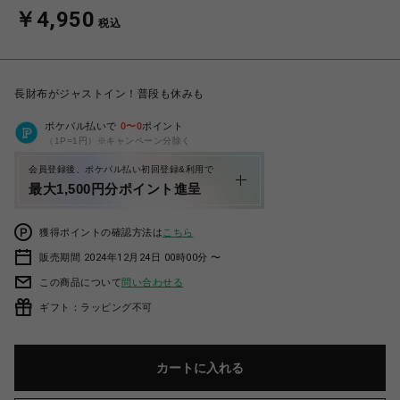
￥4,950
税込
長財布がジャストイン！普段も休みも
ポケパル払いで
0
〜
0
ポイント
（1P=1円）※キャンペーン分除く
会員登録後、ポケパル払い初回登録&利用で
最大1,500円分ポイント進呈
獲得ポイントの確認方法は
こちら
販売期間 2024年12月24日 00時00分 〜
この商品について
問い合わせる
ギフト：ラッピング不可
カートに入れる