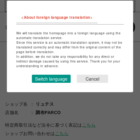
お気に入りアイテムに追加
<About foreign language translation>
シェアする
We will translate the homepage into a foreign language using the
automatic translation service.
Since this service is an automatic translation system, it may not be
translated correctly and may differ from the original content of the
page before translation.
In addition, we do not take any responsibility for any direct or
indirect damage caused by using this service. Thank you for your
understanding in advance.
Switch language
Cancel
ショップ名
リュテス
店舗名
調布PARCO
特定商取引法など法令に基づく表記は
こちら
ショップお問い合わせは
こちら