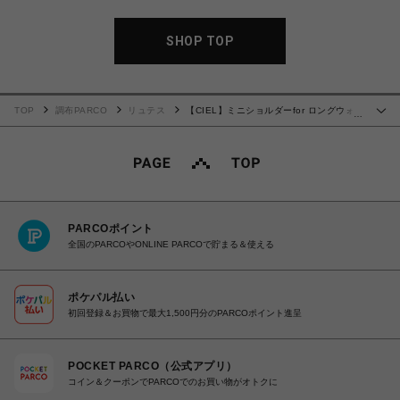
SHOP TOP
TOP
調布PARCO
リュテス
【CIEL】ミニショルダーfor ロングウォレ
…
ット 93674 \4,950
PARCOポイント
全国のPARCOやONLINE PARCOで貯まる＆使える
ポケパル払い
初回登録＆お買物で最大1,500円分のPARCOポイント進呈
POCKET PARCO（公式アプリ）
コイン＆クーポンでPARCOでのお買い物がオトクに