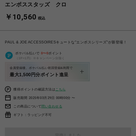
エンボススタッズ クロ
￥10,560
税込
PAUL & JOE ACCESSOIRESキュートな”エンボスシリーズ”が新登場！
ポケパル払いで
0
〜
0
ポイント
（1P=1円）※キャンペーン分除く
会員登録後、ポケパル払い初回登録&利用で
最大1,500円分ポイント進呈
獲得ポイントの確認方法は
こちら
販売期間 2025年03月29日 00時00分 〜
この商品について
問い合わせる
ギフト：ラッピング不可
完売しました