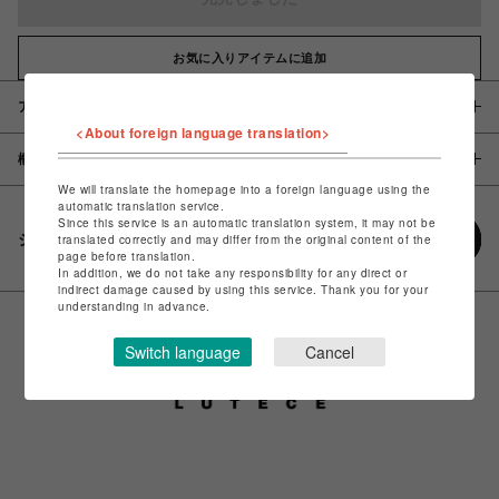
お気に入りアイテムに追加
アイテム説明 / 素材
<About foreign language translation>
概要
We will translate the homepage into a foreign language using the
automatic translation service.
Since this service is an automatic translation system, it may not be
シェアする
translated correctly and may differ from the original content of the
page before translation.
In addition, we do not take any responsibility for any direct or
indirect damage caused by using this service. Thank you for your
understanding in advance.
Switch language
Cancel