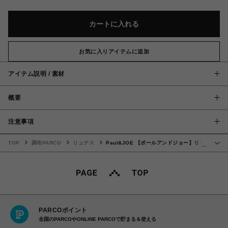
カートに入れる
お気に入りアイテムに追加
アイテム説明 / 素材
概要
注意事項
TOP
調布PARCO
リュテス
Paul&JOE 【ポールアンドジョー】リー
…
ル付きコインパスケース オレンジ（ピンク系）
PARCOポイント
全国のPARCOやONLINE PARCOで貯まる＆使える