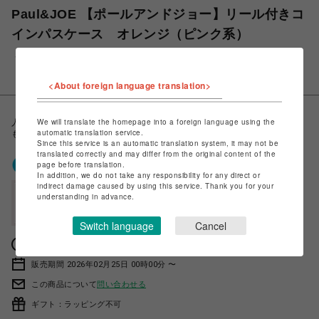
Paul&JOE 【ポールアンドジョー】リール付きコ
インパスケース オレンジ（ピンク系）
￥1,595
税込
<About foreign language translation>
We will translate the homepage into a foreign language using the
人気のPoul&Joeが、50％OFF。在庫限定で特別価格になりました。数量
automatic translation service.
も限定なので、お早目に！
Since this service is an automatic translation system, it may not be
translated correctly and may differ from the original content of the
ポケパル払いで
0
〜
0
ポイント
page before translation.
（1P=1円）※キャンペーン分除く
In addition, we do not take any responsibility for any direct or
indirect damage caused by using this service. Thank you for your
会員登録後、ポケパル払い初回登録&利用で
understanding in advance.
最大1,500円分ポイント進呈
Switch language
Cancel
獲得ポイントの確認方法は
こちら
販売期間 2026年02月25日 00時00分 〜
この商品について
問い合わせる
ギフト：ラッピング不可