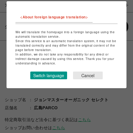
アイテム説明 / 素材
<About foreign language translation>
シェアする
We will translate the homepage into a foreign language using the
automatic translation service.
Since this service is an automatic translation system, it may not be
translated correctly and may differ from the original content of the
page before translation.
In addition, we do not take any responsibility for any direct or
indirect damage caused by using this service. Thank you for your
understanding in advance.
Switch language
Cancel
ショップ名
ジョンマスターオーガニック セレクト
店舗名
広島PARCO
特定商取引法など法令に基づく表記は
こちら
ショップお問い合わせは
こちら