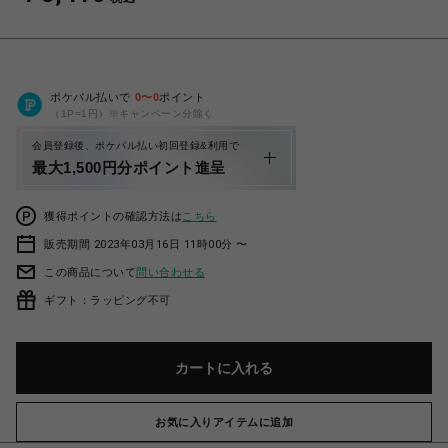
ポケパル払いで
0
〜
0
ポイント
（1P=1円）※キャンペーン分除く
会員登録後、ポケパル払い初回登録&利用で
最大1,500円分ポイント進呈
獲得ポイントの確認方法は
こちら
販売期間 2023年03月16日 11時00分 〜
この商品について
問い合わせる
ギフト：ラッピング不可
カートに入れる
お気に入りアイテムに追加