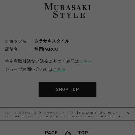
ショップ名
ムラサキスタイル
店舗名
静岡PARCO
特定商取引法など法令に基づく表記は
こちら
ショップお問い合わせは
こちら
SHOP TOP
TOP
静岡PARCO
ムラサキスタイル
【THE NORTH FACE ザ ノース
…
フェイス】2025 トートバッグ Geoface Tote ジオフェイストート NM32352 BI
パークミスト【送料無料：北海道/沖縄/離島を除く】