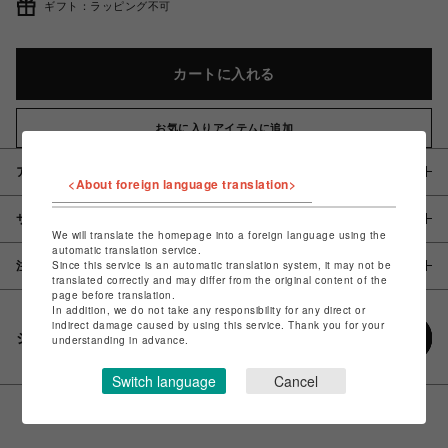
ギフト：ラッピング不可
カートに入れる
お気に入りアイテムに追加
アイテム説明 / 素材
<About foreign language translation>
サイズ
We will translate the homepage into a foreign language using the
automatic translation service.
Since this service is an automatic translation system, it may not be
注意事項
translated correctly and may differ from the original content of the
page before translation.
In addition, we do not take any responsibility for any direct or
indirect damage caused by using this service. Thank you for your
シェアする
understanding in advance.
Switch language
Cancel