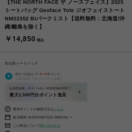
【THE NORTH FACE ザ ノースフェイス】2025
トートバッグ Geoface Tote ジオフェイストート
NM32352 BIパークミスト【送料無料：北海道/沖
縄/離島を除く】
￥14,850
税込
売れ筋トートバッグ
ポケパル払いで
0
〜
0
ポイント
（1P=1円）※キャンペーン分除く
会員登録後、ポケパル払い初回登録&利用で
最大1,500円分ポイント進呈
獲得ポイントの確認方法は
こちら
販売期間 2025年08月02日 00時00分 〜
この商品について
問い合わせる