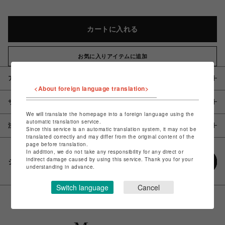
カートに入れる
お気に入りアイテムに追加
アイテム説明 / 素材
<About foreign language translation>
サイズ
We will translate the homepage into a foreign language using the
automatic translation service.
注意事項
Since this service is an automatic translation system, it may not be
translated correctly and may differ from the original content of the
page before translation.
In addition, we do not take any responsibility for any direct or
indirect damage caused by using this service. Thank you for your
シェアする
understanding in advance.
Switch language
Cancel