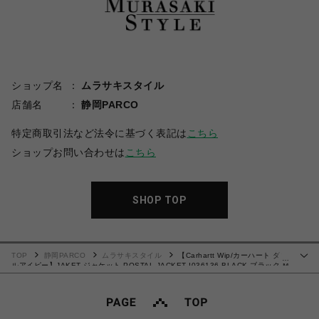
ショップ名
ムラサキスタイル
店舗名
静岡PARCO
特定商取引法など法令に基づく表記は
こちら
ショップお問い合わせは
こちら
SHOP TOP
TOP
静岡PARCO
ムラサキスタイル
【Carhartt Wip/カーハート ダブ
…
ルアイピー】JAKET ジャケット POSTAL JACKET I036136 BLACK ブラック M
サイズ【送料無料：北海道/沖縄/離島を除く】