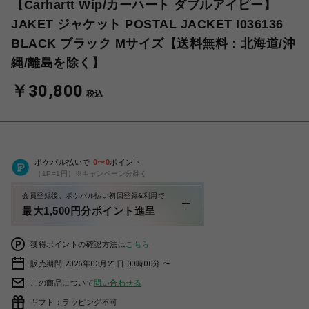
【Carhartt Wip/カーハート ダブルアイピー】
JAKET ジャケット POSTAL JACKET I036136
BLACK ブラック Mサイズ【送料無料：北海道/沖
縄/離島を除く】
￥30,800
税込
ポケパル払いで
0
〜
0
ポイント
（1P=1円）※キャンペーン分除く
会員登録後、ポケパル払い初回登録&利用で
最大1,500円分ポイント進呈
獲得ポイントの確認方法は
こちら
販売期間 2026年03月21日 00時00分 〜
この商品について
問い合わせる
ギフト：ラッピング不可