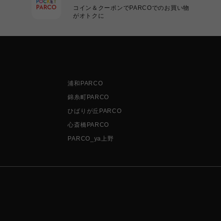
コイン＆クーポンでPARCOでのお買い物
がオトクに
浦和PARCO
錦糸町PARCO
ひばりが丘PARCO
心斎橋PARCO
PARCO_ya上野