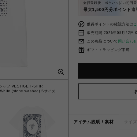
会員登録後、ポケパル払い初回登
最大1,500円分ポイント進
獲得ポイントの確認方法は
販売期間 2026年05月22日 
この商品について
問い合わ
ギフト：ラッピング不可
ャツ VESTIGE T-SHIRT
【Carhartt Wip/カーハ
 White (stone washed) Sサイズ
4573654466554 White (
アイテム説明 / 素材
サイ