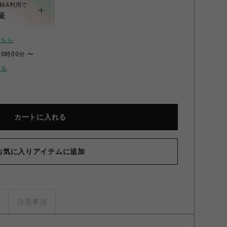
録&利用で
呈
こちら
00時00分 〜
せる
カートに入れる
ート ダブルアイピー】2026 Tシャツ VESTIGE T-SHIRT
stone washed) Lサイズ White (stone washed) Lサイズ
お気に入りアイテムに追加
ズ
注意事項