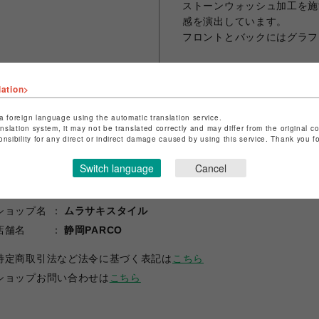
ストーンウォッシュ加工を施
感を演出しています。
フロントとバックにはグラフ
lation>
シェアする
a foreign language using the automatic translation service.
anslation system, it may not be translated correctly and may differ from the original c
onsibility for any direct or indirect damage caused by using this service. Thank you 
Switch language
Cancel
ショップ名
ムラサキスタイル
店舗名
静岡PARCO
特定商取引法など法令に基づく表記は
こちら
ショップお問い合わせは
こちら