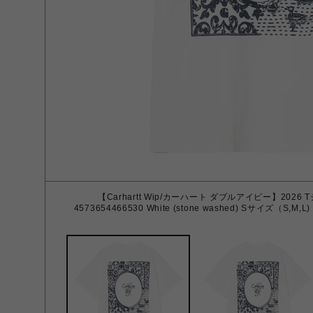
【Carhartt Wip/カーハート ダブルアイピー】2026 Tシ
4573654466530 White (stone washed) Sサイズ（S,M,L)