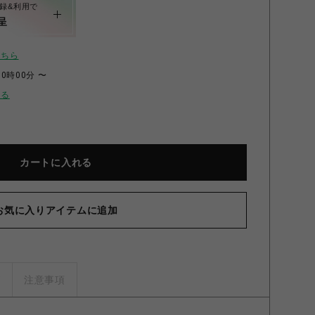
録&利用で
呈
こちら
00時00分 〜
せる
カートに入れる
アイピー】2026 T-シャツ ZANE T-SHIRT 4573654461382
ut I036186 Mサイズ Zane Stripe Peanut Mサイズ
お気に入りアイテムに追加
ズ
注意事項