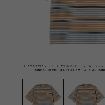
【Carhartt Wip/カーハート ダブルアイピー】2026 T-シャツ ZAN
Zane Stripe Peanut I036186 Sサイズ (S,M,L) Za