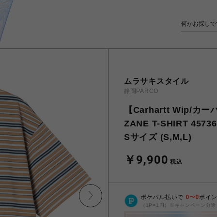
ムラサキスタイル
静岡PARCO
【Carhartt Wip/
ZANE T-SHIRT 457365
Sサイズ (S,M,L)
￥9,900
税込
ポケパル払いで
0
〜
0
ポイ
（1P=1円）※キャンペーン分除