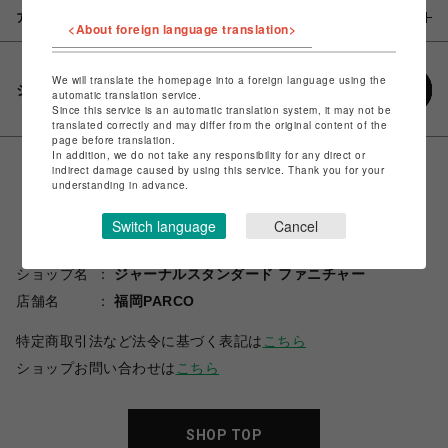
アイテム説明 / 素材
<About foreign language translation>
We will translate the homepage into a foreign language using the
シェアする
automatic translation service.
Since this service is an automatic translation system, it may not be
translated correctly and may differ from the original content of the
page before translation.
In addition, we do not take any responsibility for any direct or
indirect damage caused by using this service. Thank you for your
understanding in advance.
Switch language
Cancel
ショップ名
ジャーナルスタンダード ファニチャー
店舗名
福岡PARCO
特定商取引法など法令に基づく表記は
こちら
ショップお問い合わせは
こちら
SHOP TOP