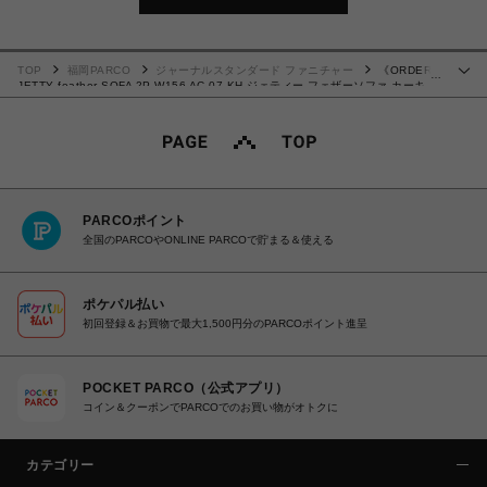
TOP
福岡PARCO
ジャーナルスタンダード ファニチャー
《ORDER》
…
JETTY feather SOFA 2P W156 AC-07 KH ジェティー フェザーソファ カーキ
700
PARCOポイント
全国のPARCOやONLINE PARCOで貯まる＆使える
ポケパル払い
初回登録＆お買物で最大1,500円分のPARCOポイント進呈
POCKET PARCO（公式アプリ）
コイン＆クーポンでPARCOでのお買い物がオトクに
カテゴリー