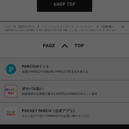
SHOP TOP
TOP
福岡PARCO
ジャーナルスタンダード ファニチャー
《ORDER》
…
JETTY feather SOFA 2.5P W187 AC-08 GR ジェティーフェザーソファ グリー
ン 700
PARCOポイント
全国のPARCOやONLINE PARCOで貯まる＆使える
ポケパル払い
初回登録＆お買物で最大1,500円分のPARCOポイント進呈
POCKET PARCO（公式アプリ）
コイン＆クーポンでPARCOでのお買い物がオトクに