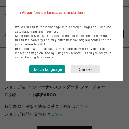
お気に入りアイテムに追加
<About foreign language translation>
アイテム説明 / 素材
We will translate the homepage into a foreign language using the
automatic translation service.
シェアする
Since this service is an automatic translation system, it may not be
translated correctly and may differ from the original content of the
page before translation.
In addition, we do not take any responsibility for any direct or
indirect damage caused by using this service. Thank you for your
understanding in advance.
Switch language
Cancel
ショップ名
ジャーナルスタンダード ファニチャー
店舗名
福岡PARCO
特定商取引法など法令に基づく表記は
こちら
ショップお問い合わせは
こちら