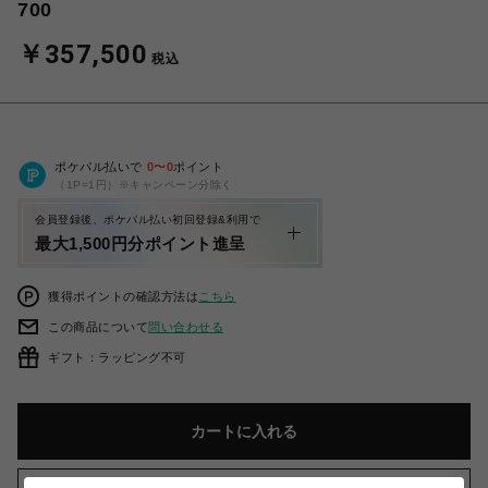
700
￥357,500
税込
ポケパル払いで
0
〜
0
ポイント
（1P=1円）※キャンペーン分除く
会員登録後、ポケパル払い初回登録&利用で
最大1,500円分ポイント進呈
獲得ポイントの確認方法は
こちら
この商品について
問い合わせる
ギフト：ラッピング不可
カートに入れる