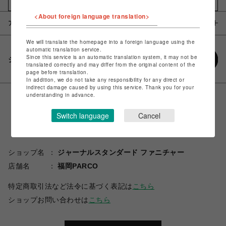
お気に入りアイテムに追加
<About foreign language translation>
アイテム説明 / 素材
We will translate the homepage into a foreign language using the
automatic translation service.
Since this service is an automatic translation system, it may not be
シェアする
translated correctly and may differ from the original content of the
page before translation.
In addition, we do not take any responsibility for any direct or
indirect damage caused by using this service. Thank you for your
understanding in advance.
Switch language
Cancel
ショップ名
ジャーナルスタンダード ファニチャー
店舗名
福岡PARCO
特定商取引法など法令に基づく表記は
こちら
ショップお問い合わせは
こちら