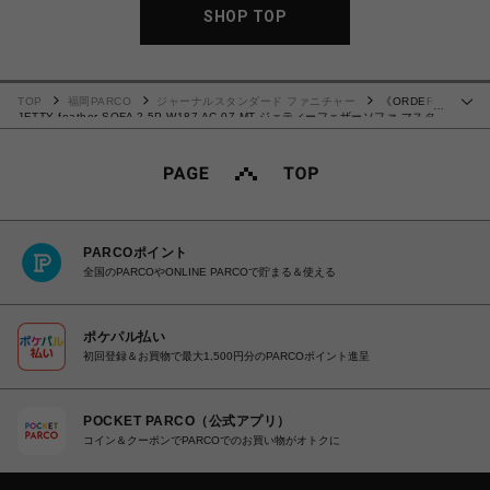
SHOP TOP
TOP
福岡PARCO
ジャーナルスタンダード ファニチャー
《ORDER》
…
JETTY feather SOFA 2.5P W187 AC-07 MT ジェティーフェザーソファ マスタ
ード 700
PARCOポイント
全国のPARCOやONLINE PARCOで貯まる＆使える
ポケパル払い
初回登録＆お買物で最大1,500円分のPARCOポイント進呈
POCKET PARCO（公式アプリ）
コイン＆クーポンでPARCOでのお買い物がオトクに