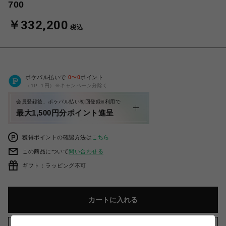
700
￥332,200
税込
ポケパル払いで
0
〜
0
ポイント
（1P=1円）※キャンペーン分除く
会員登録後、ポケパル払い初回登録&利用で
最大1,500円分ポイント進呈
獲得ポイントの確認方法は
こちら
この商品について
問い合わせる
ギフト：ラッピング不可
カートに入れる