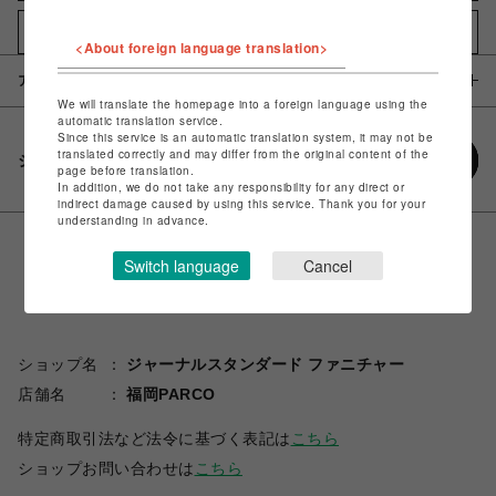
お気に入りアイテムに追加
<About foreign language translation>
アイテム説明 / 素材
We will translate the homepage into a foreign language using the
automatic translation service.
Since this service is an automatic translation system, it may not be
translated correctly and may differ from the original content of the
シェアする
page before translation.
In addition, we do not take any responsibility for any direct or
indirect damage caused by using this service. Thank you for your
understanding in advance.
Switch language
Cancel
ショップ名
ジャーナルスタンダード ファニチャー
店舗名
福岡PARCO
特定商取引法など法令に基づく表記は
こちら
ショップお問い合わせは
こちら