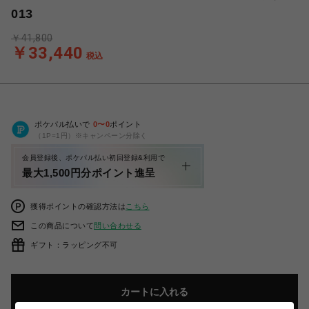
013
￥41,800
￥33,440
税込
ポケパル払いで
0
〜
0
ポイント
（1P=1円）※キャンペーン分除く
会員登録後、ポケパル払い初回登録&利用で
最大1,500円分ポイント進呈
獲得ポイントの確認方法は
こちら
この商品について
問い合わせる
ギフト：ラッピング不可
カートに入れる