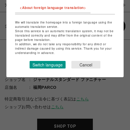
アイテム説明 / 素材
<About foreign language translation>
We will translate the homepage into a foreign language using the
シェアする
automatic translation service.
Since this service is an automatic translation system, it may not be
translated correctly and may differ from the original content of the
page before translation.
In addition, we do not take any responsibility for any direct or
indirect damage caused by using this service. Thank you for your
understanding in advance.
Switch language
Cancel
ショップ名
ジャーナルスタンダード ファニチャー
店舗名
福岡PARCO
特定商取引法など法令に基づく表記は
こちら
ショップお問い合わせは
こちら
SHOP TOP