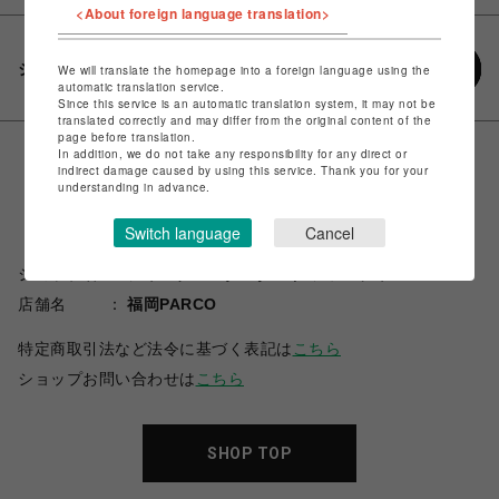
<About foreign language translation>
シェアする
We will translate the homepage into a foreign language using the
automatic translation service.
Since this service is an automatic translation system, it may not be
translated correctly and may differ from the original content of the
page before translation.
In addition, we do not take any responsibility for any direct or
indirect damage caused by using this service. Thank you for your
understanding in advance.
Switch language
Cancel
ショップ名
ジャーナルスタンダード ファニチャー
店舗名
福岡PARCO
特定商取引法など法令に基づく表記は
こちら
ショップお問い合わせは
こちら
SHOP TOP