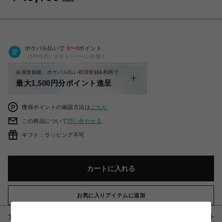
ポケパル払いで
0
〜
0
ポイント
（1P=1円）※キャンペーン分除く
会員登録後、ポケパル払い初回登録&利用で
最大1,500円分ポイント進呈
獲得ポイントの確認方法は
こちら
この商品について
問い合わせる
ギフト：ラッピング不可
カートに入れる
お気に入りアイテムに追加
アイテム説明 / 素材