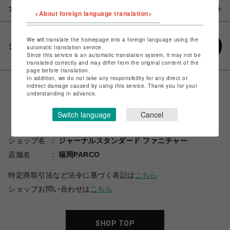
アイテム説明 / 素材
<About foreign language translation>
We will translate the homepage into a foreign language using the
シェアする
automatic translation service.
Since this service is an automatic translation system, it may not be
translated correctly and may differ from the original content of the
page before translation.
In addition, we do not take any responsibility for any direct or
indirect damage caused by using this service. Thank you for your
understanding in advance.
Switch language
Cancel
ショップ名
ジャーナルスタンダード ファニチャー
店舗名
福岡PARCO
特定商取引法など法令に基づく表記は
こちら
ショップお問い合わせは
こちら
SHOP TOP