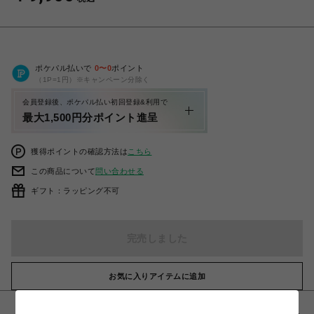
ポケパル払いで
0
〜
0
ポイント
（1P=1円）※キャンペーン分除く
会員登録後、ポケパル払い初回登録&利用で
最大1,500円分ポイント進呈
獲得ポイントの確認方法は
こちら
この商品について
問い合わせる
ギフト：ラッピング不可
完売しました
お気に入りアイテムに追加