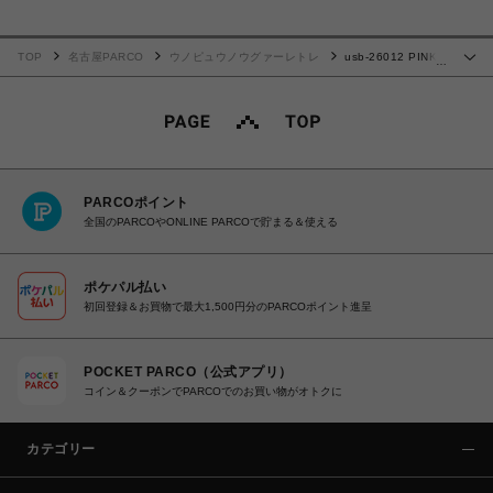
TOP
名古屋PARCO
ウノピュウノウグァーレトレ
usb-26012 PINK
…
XL
PARCOポイント
全国のPARCOやONLINE PARCOで貯まる＆使える
ポケパル払い
初回登録＆お買物で最大1,500円分のPARCOポイント進呈
POCKET PARCO（公式アプリ）
コイン＆クーポンでPARCOでのお買い物がオトクに
カテゴリー