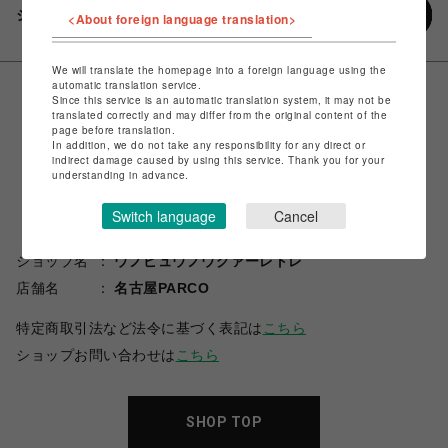
シェアする
<About foreign language translation>
We will translate the homepage into a foreign language using the
automatic translation service.
Since this service is an automatic translation system, it may not be
translated correctly and may differ from the original content of the
page before translation.
In addition, we do not take any responsibility for any direct or
indirect damage caused by using this service. Thank you for your
understanding in advance.
Switch language
Cancel
ショップ名
ウノピュウノウグァーレトレ
店舗名
名古屋PARCO
特定商取引法など法令に基づく表記は
こちら
ショップお問い合わせは
こちら
SHOP TOP