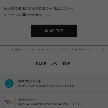
特定商取引法など法令に基づく表記は
こちら
ショップお問い合わせは
こちら
SHOP TOP
TOP
札幌PARCO
MORIHICO & The Alternative
paterイラスト
…
MORIHICO.のオリジナルマグカップシリーズ【クマたちのシトロエンドライブ】
PARCOポイント
全国のPARCOやONLINE PARCOで貯まる＆使える
ポケパル払い
初回登録＆お買物で最大1,500円分のPARCOポイント進呈