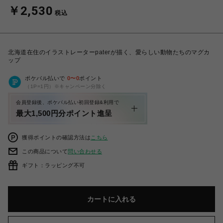
￥2,530
税込
北海道在住のイラストレーターpaterが描く、愛らしい動物たちのマグカ
ップ
ポケパル払いで
0
〜
0
ポイント
（1P=1円）※キャンペーン分除く
会員登録後、ポケパル払い初回登録&利用で
最大1,500円分ポイント進呈
獲得ポイントの確認方法は
こちら
この商品について
問い合わせる
ギフト：ラッピング不可
カートに入れる