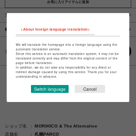
お気に入りアイテムに追加
アイテム説明 / 素材
<About foreign language translation>
概要
We will translate the homepage into a foreign language using the
automatic translation service.
シェアする
Since this service is an automatic translation system, it may not be
translated correctly and may differ from the original content of the
page before translation.
In addition, we do not take any responsibility for any direct or
indirect damage caused by using this service. Thank you for your
understanding in advance.
Switch language
Cancel
ショップ名
MORIHICO & The Alternative
店舗名
札幌PARCO