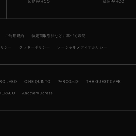
広島PARCO
福岡PARCO
ご利用規約
特定商取引法などに基づく表記
ポリシー
クッキーポリシー
ソーシャルメディアポリシー
RO LABO
CINE QUINTO
PARCO出版
THE GUEST CAFE
DEPACO
AnotherADdress