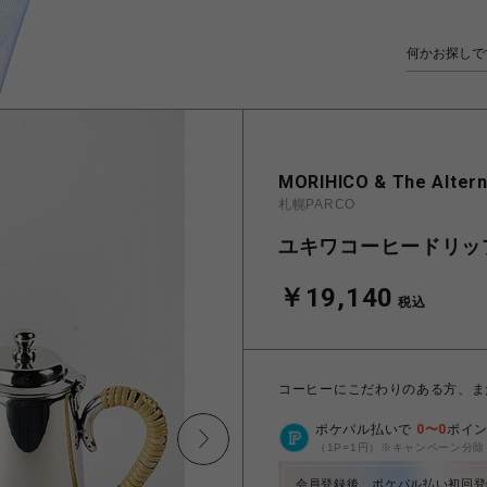
MORIHICO & The Altern
札幌PARCO
ユキワコーヒードリップ
￥19,140
税込
コーヒーにこだわりのある方、ま
ポケパル払いで
0
〜
0
ポイ
（1P=1円）※キャンペーン分除
会員登録後、ポケパル払い初回登