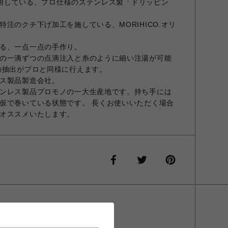
に使用している、プロ仕様のステンレス製「ドリッピン
注のクチ下げ加工を施している、MORIHICO.オリ
る、一点一点の手作り。
の一滴ずつの点滴注入と糸のように細い注湯が可能
の抽出がプロと同様に行えます。
ス製品製造会社。
ンレス製品プロモノの一大生産地です。持ち手には
仮で巻いている状態です。 長くお使いいただく場合
をオススメいたします。