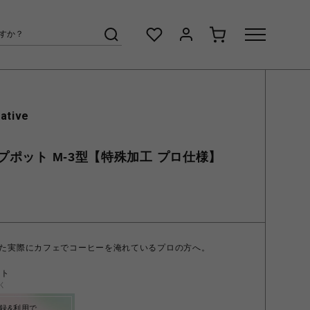
ative
ポット M-3型【特殊加工 プロ仕様】
た実際にカフェでコーヒーを淹れているプロの方へ。
ント
く
録&利用で