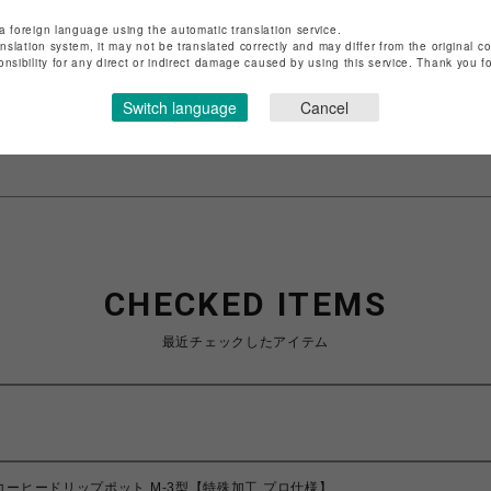
ショップ名
MORIHICO & The Alternative
a foreign language using the automatic translation service.
anslation system, it may not be translated correctly and may differ from the original c
店舗名
札幌PARCO
onsibility for any direct or indirect damage caused by using this service. Thank you 
特定商取引法など法令に基づく表記は
こちら
Switch language
Cancel
ショップお問い合わせは
こちら
CHECKED ITEMS
最近チェックしたアイテム
コーヒードリップポット M-3型【特殊加工 プロ仕様】