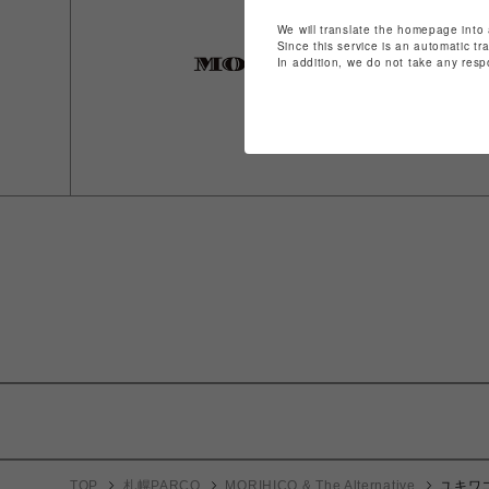
We will translate the homepage into 
Since this service is an automatic tr
In addition, we do not take any resp
TOP
札幌PARCO
MORIHICO & The Alternative
ユキワ