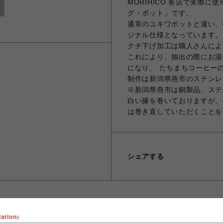
MORIHICO.各店で実際
グ・ポット」です。
通常のユキワポットと違い、特
ジナル仕様となっています。
クチ下げ加工は職人さんによ
これにより、抽出の際にお湯
になり、 たちまちコーヒー
制作は新潟県燕市のステンレ
※新潟県燕市は銅製品、ステ
白い籐を巻いておりますが、
は巻き直していただくこと
シェアする
lation>